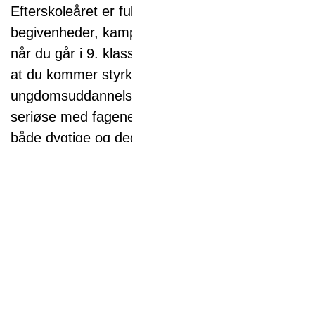
Efterskoleåret er fuld af kammerater,
begivenheder, kampe og meget mere. Men
når du går i 9. klasse hos os, vil vi også have,
at du kommer styrket videre mod en
ungdomsuddannelse. Derfor er vi meget
seriøse med fagene. Vores underviserer er
både dygtige og dedikerede. De står klar til
løfte dig fagligt videre.
Personlig udvikling
Efterskole er halvvejs at flytte hjemmefra. Det
giver udfordringer af den gode slags, som
modner dig til ungdomslivet. På Lyngs
Idrætsefterskole udvikler du dig sammen med
hele skolen: Fra værelset over kontaktgrupper