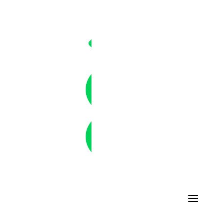


