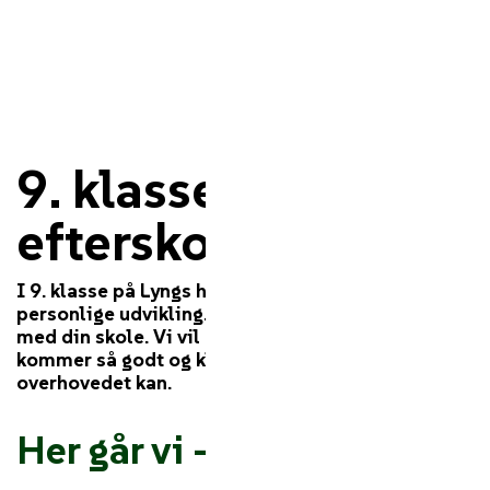
9. klasse på
efterskole
I 9. klasse på Lyngs handler det om idræt og din
personlige udvikling. Samtidig er vi ret seriøse
med din skole. Vi vil nemlig gerne have, at du
kommer så godt og klogt videre, som du
overhovedet kan.
Her går vi – også – i skole